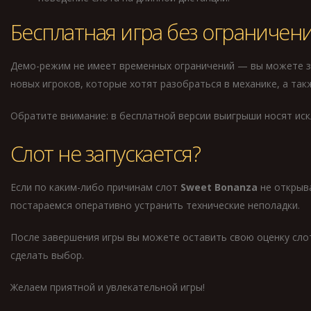
Бесплатная игра без ограничен
Демо-режим не имеет временных ограничений — вы можете з
новых игроков, которые хотят разобраться в механике, а та
Обратите внимание: в бесплатной версии выигрыши носят ис
Слот не запускается?
Если по каким-либо причинам слот
Sweet Bonanza
не открыв
постараемся оперативно устранить технические неполадки.
После завершения игры вы можете оставить свою оценку сл
сделать выбор.
Желаем приятной и увлекательной игры!