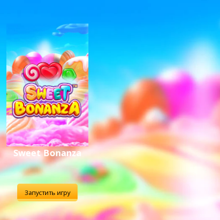
Sweet Bonanza
Запустить игру