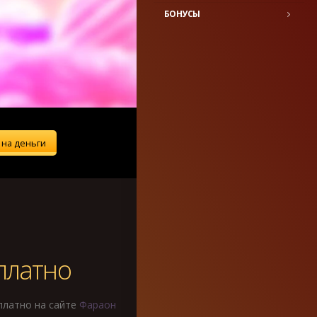
БОНУСЫ
 на деньги
сплатно
платно на сайте
Фараон