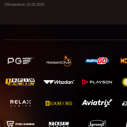
Обновлено:
23.02.2020