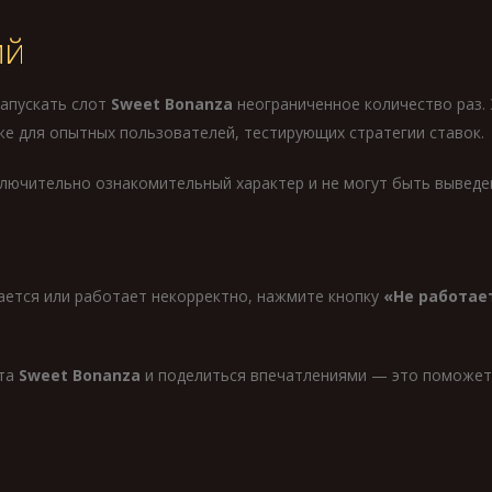
ий
апускать слот
Sweet Bonanza
неограниченное количество раз.
кже для опытных пользователей, тестирующих стратегии ставок.
ключительно ознакомительный характер и не могут быть выведе
ается или работает некорректно, нажмите кнопку
«Не работае
ота
Sweet Bonanza
и поделиться впечатлениями — это поможет