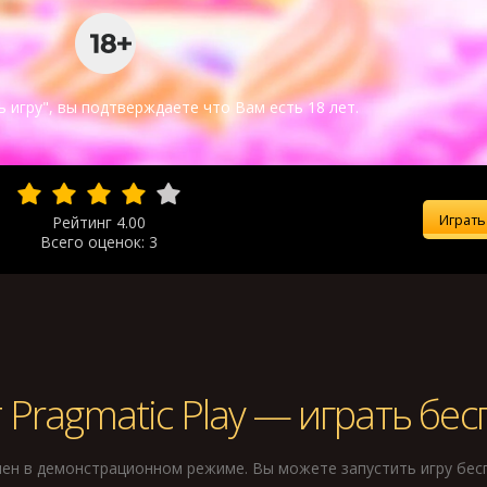
 игру", вы подтверждаете что Вам есть 18 лет.
Играть
Рейтинг
4.00
Всего оценок:
3
 Pragmatic Play — играть бе
ен в демонстрационном режиме. Вы можете запустить игру бес