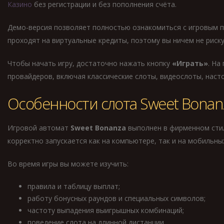
Казино
без регистрации и без пополнения счёта.
Демо-версия позволяет полностью ознакомиться с игровым п
проходят на виртуальные кредиты, поэтому вы ничем не риск
Чтобы начать игру, достаточно нажать кнопку
«Играть»
. На
провайдеров, включая классические слоты, видеослоты, настол
Особенности слота Sweet Bonan
Игровой автомат
Sweet Bonanza
выполнен в фирменном сти
корректно запускается как на компьютере, так и на мобильны
Во время игры вы можете изучить:
правила и таблицу выплат;
работу бонусных раундов и специальных символов;
частоту выпадения выигрышных комбинаций;
поведение слота на длинной дистанции.