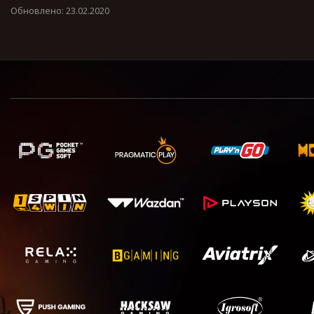
Обновлено:
23.02.2020