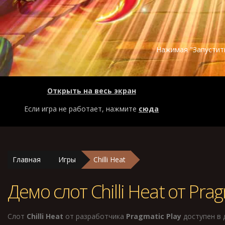
Нажимая "Запустить
Открыть на весь экран
Если игра не работает, нажмите
сюда
Главная
Игры
Chilli Heat
Демо слот Chilli Heat от Pr
Слот
Chilli Heat
от разработчика
Pragmatic Play
доступен в 