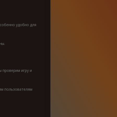
особенно удобно для
ны.
ы проверим игру и
им пользователям