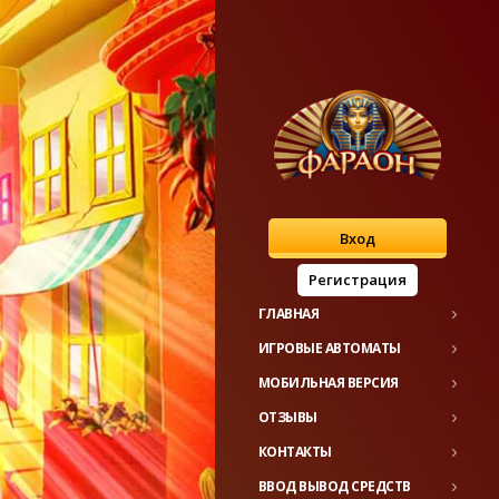
Вход
Регистрация
ГЛАВНАЯ
ИГРОВЫЕ АВТОМАТЫ
МОБИЛЬНАЯ ВЕРСИЯ
ОТЗЫВЫ
КОНТАКТЫ
ВВОД ВЫВОД СРЕДСТВ