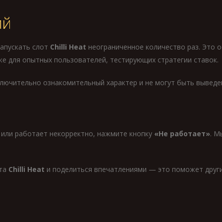
ий
апускать слот
Chilli Heat
неограниченное количество раз. Это 
кже для опытных пользователей, тестирующих стратегии ставок.
ключительно ознакомительный характер и не могут быть выведе
 или работает некорректно, нажмите кнопку
«Не работает»
. М
ота
Chilli Heat
и поделиться впечатлениями — это поможет друг