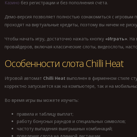
Казино
без регистрации и без пополнения счёта.
Демо-версия позволяет полностью ознакомиться с игровым п
проходят на виртуальные кредиты, поэтому вы ничем не риск
Чтобы начать игру, достаточно нажать кнопку
«Играть»
. На
провайдеров, включая классические слоты, видеослоты, настол
Особенности слота Chilli Heat
Игровой автомат
Chilli Heat
выполнен в фирменном стиле ст
корректно запускается как на компьютере, так и на мобильны
Во время игры вы можете изучить:
правила и таблицу выплат;
работу бонусных раундов и специальных символов;
частоту выпадения выигрышных комбинаций;
поведение слота на длинной дистанции.