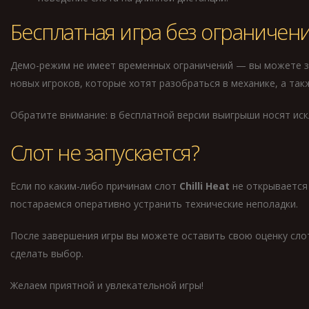
Бесплатная игра без ограничен
Демо-режим не имеет временных ограничений — вы можете з
новых игроков, которые хотят разобраться в механике, а та
Обратите внимание: в бесплатной версии выигрыши носят ис
Слот не запускается?
Если по каким-либо причинам слот
Chilli Heat
не открывается
постараемся оперативно устранить технические неполадки.
После завершения игры вы можете оставить свою оценку сл
сделать выбор.
Желаем приятной и увлекательной игры!