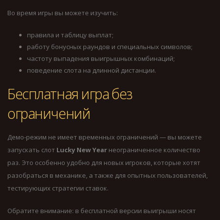
Во время игры вы можете изучить:
правила и таблицу выплат;
работу бонусных раундов и специальных символов;
частоту выпадения выигрышных комбинаций;
поведение слота на длинной дистанции.
Бесплатная игра без
ограничений
Демо-режим не имеет временных ограничений — вы можете
запускать слот
Lucky New Year
неограниченное количество
раз. Это особенно удобно для новых игроков, которые хотят
разобраться в механике, а также для опытных пользователей,
тестирующих стратегии ставок.
Обратите внимание: в бесплатной версии выигрыши носят