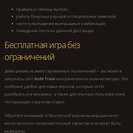
правила и таблицу выплат;
работу бонусных раундов и специальных символов;
частоту выпадения выигрышных комбинаций;
поведение слота на длинной дистанции.
Бесплатная игра без
ограничений
Демо-режим не имеет временных ограничений — вы можете
запускать слот
Gold Train
неограниченное количество раз. Это
особенно удобно для новых игроков, которые хотят
разобраться в механике, а также для опытных пользователей,
тестирующих стратегии ставок.
Обратите внимание: в бесплатной версии выигрыши носят
исключительно ознакомительный характер и не могут быть
выведены.