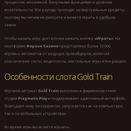
процессом, механикой, бонусными функциями и уровнем
волатильности. Все раунды проходят на виртуальные кредиты,
поэтому вы ничем не рискуете и можете играть в удобном
темпе.
Чтобы начать игру, достаточно нажать кнопку
«Играть»
. На
платформе
Фараон Казино
представлено более 10 000
игровых автоматов от ведущих провайдеров, включая
классические слоты, видеослоты, настольные игры и live-раздел.
Особенности слота Gold Train
Игровой автомат
Gold Train
выполнен в фирменном стиле
студии
Pragmatic Play
и поддерживает адаптивный интерфейс,
благодаря чему он корректно запускается как на компьютере,
так и на мобильных устройствах.
Во время игры вы можете изучить: