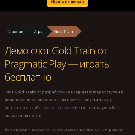
Играть на деньги
Главная
Игры
Gold Train
Демо слот Gold Train от
Pragmatic Play — играть
бесплатно
Слот
Gold Train
от разработчика
Pragmatic Play
доступен в
демонстрационном режиме. Вы можете запустить игру
бесплатно на сайте
Фараон Казино
без регистрации и без
пополнения счёта.
Демо-версия позволяет полностью ознакомиться с игровым