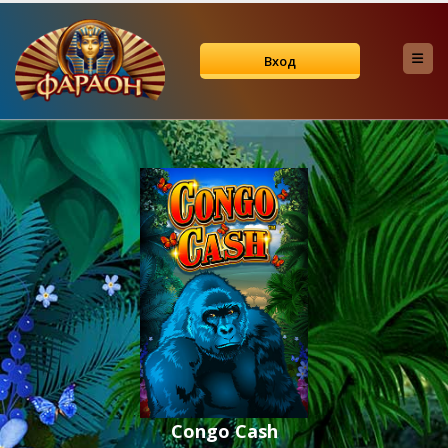
Вход
Congo Cash