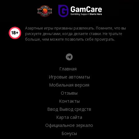
Азартные игры призваны развлекать. Помните, что вы
рискуете деньгами, когда делаете ставки. Не тратьте
больше, чем можете позволить себе проиграть.
Главная
Игровые автоматы
Мобильная версия
Отзывы
Контакты
Ввод Вывод средств
Карта сайта
Официальное зеркало
Бонусы