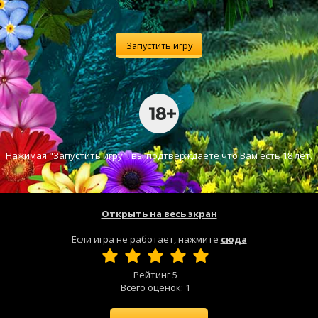
Запустить игру
Нажимая "Запустить игру", вы подтверждаете что Вам есть 18 лет.
Открыть на весь экран
Если игра не работает, нажмите
сюда
Рейтинг
5
Всего оценок:
1