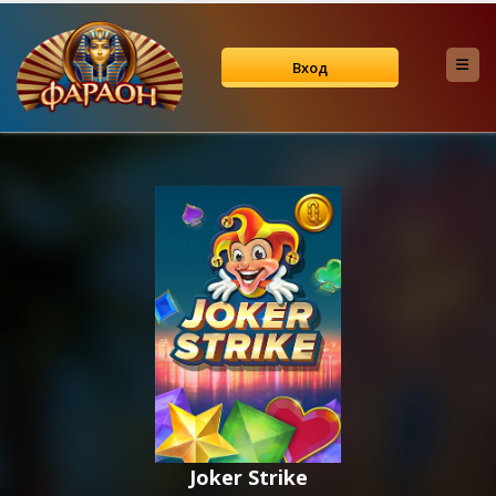
Вход
Joker Strike