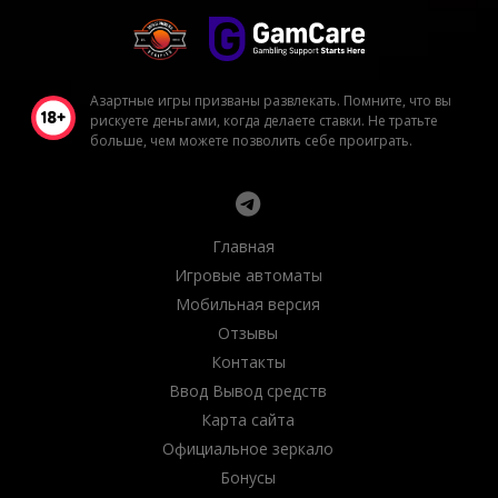
Азартные игры призваны развлекать. Помните, что вы
рискуете деньгами, когда делаете ставки. Не тратьте
больше, чем можете позволить себе проиграть.
Главная
Игровые автоматы
Мобильная версия
Отзывы
Контакты
Ввод Вывод средств
Карта сайта
Официальное зеркало
Бонусы