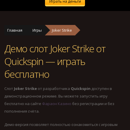
Играть на деньги
Главная
Игры
Joker Strike
Демо слот Joker Strike от
Quickspin — играть
бесплатно
Слот
Joker Strike
от разработчика
Quickspin
доступен в
демонстрационном режиме. Вы можете запустить игру
бесплатно на сайте
Фараон Казино
без регистрации и без
пополнения счёта.
Демо-версия позволяет полностью ознакомиться с игровым