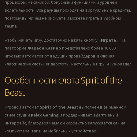
процессом, механикой, бонусными функциями и уровнем
волатильности. Все раунды проходят на виртуальные кредиты,
поэтому вы ничем не рискуете и можете играть в удобном
темпе.
Чтобы начать игру, достаточно нажать кнопку
«Играть»
. На
платформе
Фараон Казино
представлено более 10 000
игровых автоматов от ведущих провайдеров, включая
классические слоты, видеослоты, настольные игры и live-раздел.
Особенности слота Spirit of the
Beast
Игровой автомат
Spirit of the Beast
выполнен в фирменном
стиле студии
Relax Gaming
и поддерживает адаптивный
интерфейс, благодаря чему он корректно запускается как на
компьютере, так и на мобильных устройствах.