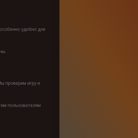
 особенно удобно для
ны.
Мы проверим игру и
гим пользователям