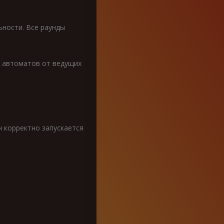
ности. Все раунды
х автоматов от ведущих
 корректно запускается