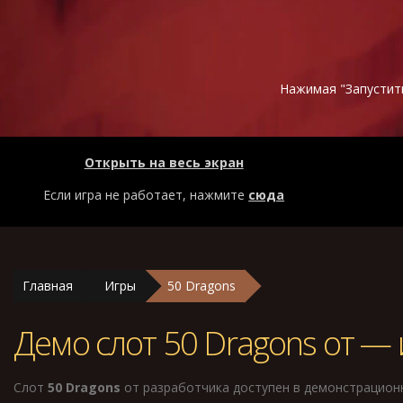
Нажимая "Запустить
Открыть на весь экран
Если игра не работает, нажмите
сюда
Главная
Игры
50 Dragons
Демо слот 50 Dragons от —
Слот
50 Dragons
от разработчика
доступен в демонстрацион