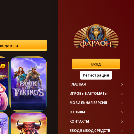
зводители
Вход
Регистрация
ГЛАВНАЯ
ИГРОВЫЕ АВТОМАТЫ
МОБИЛЬНАЯ ВЕРСИЯ
ОТЗЫВЫ
КОНТАКТЫ
ВВОД ВЫВОД СРЕДСТВ