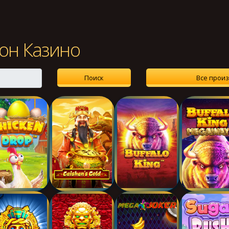
он Казино
Все прои