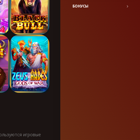
БОНУСЫ
пользуются игровые