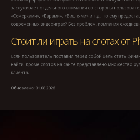
заслуживает отдельного внимания со стороны пользовател
«Семерками», «Барами», «Вишнями» и т.д., то ему предост
современных видеоиграх? Без проблем, компания ежеднев
Стоит ли играть на слотах от P
Если пользователь поставил перед собой цель стать финан
найти. Кроме слотов на сайте представлено множество рул
клиента.
Обновлено:
01.08.2026