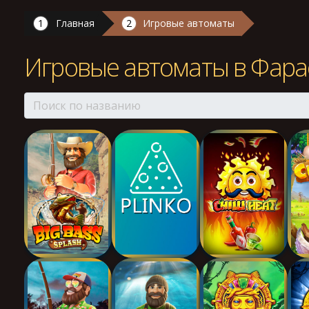
Главная
Игровые автоматы
Игровые автоматы в Фара