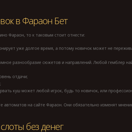
вок в Фараон Бет
ино Фараон, то к таковым стоит отнести:
онирует уже долгое время, а потому новичок может не пережива
омное разнообразие сюжетов и направлений. Любой гемблер на
овень отдачи;
;
рвать куш может любой игрок, будь то новичок, или профессион
 автоматов на сайте Фараон. Они обязательно изменят мнение
 слоты без денег