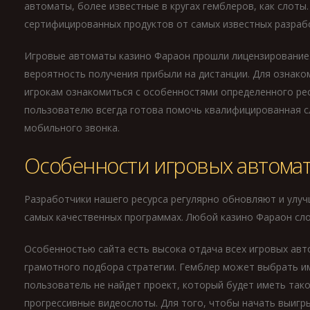
автоматы, более известные в кругах гемблеров, как слоты
сертифицированных продуктов от самых известных разраб
Игровые автоматы казино Фараон прошли лицензирование 
вероятность получения прибыли на дистанции. Для ознак
игрокам ознакомиться с особенностями определенного рес
пользователю всегда готова помочь квалифицированная с
мобильного звонка.
Особенности игровых автомато
Разработчики нашего ресурса регулярно обновляют и улуч
самых качественных программах. Любой казино Фараон сл
Особенностью сайта есть высока отдача всех игровых авт
грамотного подбора стратегии. Гемблер может выбрать име
пользователь не найдет проект, который будет иметь тако
прогрессивные видеослоты. Для того, чтобы начать выигры