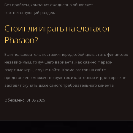
Без проблем, компания ежедневно обновляет
соответствующий раздел.
Стоит ли играть на слотах от
Pharaon?
Если пользователь поставил перед собой цель стать финансово
независимым, то лучшего варианта, как казино Фараон
азартные игры, ему не найти. Кроме слотов на сайте
представлено множество рулеток и карточных игр, которые не
заставят скучать даже самого требовательного клиента.
Обновлено:
01.08.2026