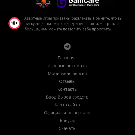
Азартные игры призваны развлекать. Помните, что вы
рискуете деньгами, когда делаете ставки. Не тратьте
больше, чем можете позволить себе проиграть.
Главная
Игровые автоматы
Мобильная версия
Отзывы
Контакты
Ввод Вывод средств
Карта сайта
Официальное зеркало
Бонусы
Скачать