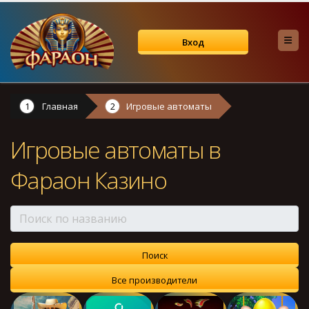
Вход
Главная
Игровые автоматы
Игровые автоматы в
Фараон Казино
Все производители